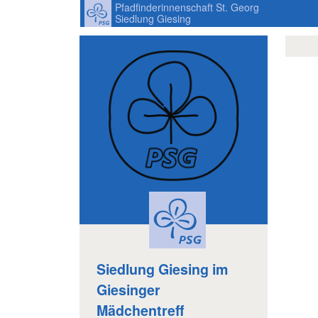
Pfadfinderinnenschaft St. Georg
Siedlung Giesing
Siedlung Giesing im
Giesinger
Mädchentreff