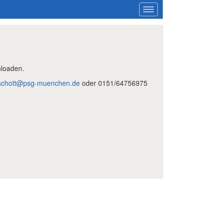
nloaden.
schott@psg-muenchen.de
oder 0151/64756975