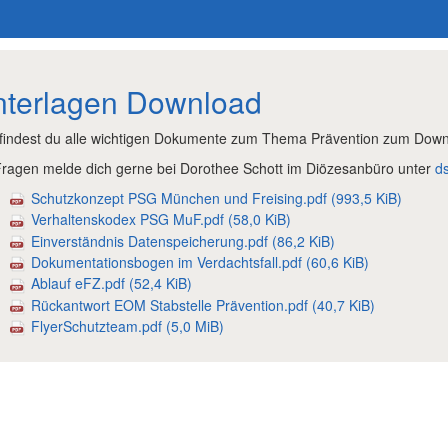
terlagen Download
 findest du alle wichtigen Dokumente zum Thema Prävention zum Dow
Fragen melde dich gerne bei Dorothee Schott im Diözesanbüro unter
d
Schutzkonzept PSG München und Freising.pdf
(993,5 KiB)
Verhaltenskodex PSG MuF.pdf
(58,0 KiB)
Einverständnis Datenspeicherung.pdf
(86,2 KiB)
Dokumentationsbogen im Verdachtsfall.pdf
(60,6 KiB)
Ablauf eFZ.pdf
(52,4 KiB)
Rückantwort EOM Stabstelle Prävention.pdf
(40,7 KiB)
FlyerSchutzteam.pdf
(5,0 MiB)